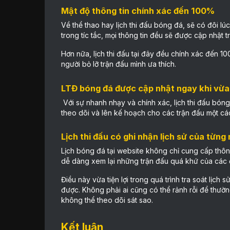
Mật độ thông tin chính xác đến 100%
Về thể thao hay lịch thi đấu bóng đá, sẽ có đôi lúc
trong tíc tắc, mọi thông tin đều sẽ được cập nhật
Hơn nữa, lịch thi đấu tại đây đều chính xác đến 
người bỏ lỡ trận đấu mình ưa thích.
LTĐ bóng đá được cập nhật ngay khi vừ
Với sự nhanh nhạy và chính xác, lịch thi đấu bón
theo dõi và lên kế hoạch cho các trận đấu một các
Lịch thi đấu có ghi nhận lịch sử của từng
Lịch bóng đá tại website không chỉ cung cấp thông 
dễ dàng xem lại những trận đấu quá khứ của các 
Điều này vừa tiện lợi trong quá trình tra soát lị
được. Không phải ai cũng có thể rảnh rỗi để thườn
không thể theo dõi sát sao.
Kết luận