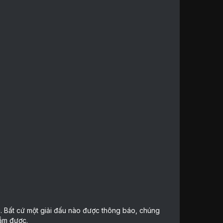
. Bất cứ một giải đấu nào được thông báo, chúng
nắm được.