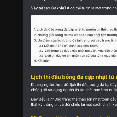
Vậy tại sao
CakhiaTV
có thể tự tin là một trong 
Table of Contents
Lịch thi đấu bóng đá cập nhật từ nguồn tin thể thao th
Những giải bóng đá mà website cập nhật lịch thườn
Ưu điểm của lịch bóng đá tại trang với các trang tin 
Mật độ thông tin chính xác đến 100%
LTĐ bóng đá được cập nhật ngay khi vừa bốc thă
Lịch thi đấu có ghi nhận lịch sử của từng mùa giải
Kết luận
Lịch thi đấu bóng đá cập nhật từ 
Khi mọi người theo dõi lịch thi đấu bóng đá tại đ
chúng tôi sử dụng nguồn tin tức thể thao báo nướ
Đây đều là những trang thể thao lớn nhất toàn cầu 
thật kỹ thông tin và đối chiếu lại một cách chính 