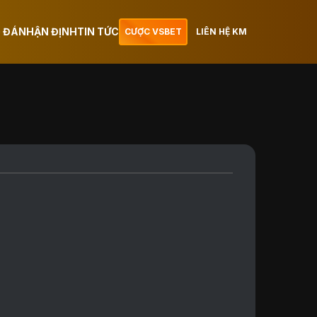
 ĐÁ
NHẬN ĐỊNH
TIN TỨC
CƯỢC VSBET
LIÊN HỆ KM