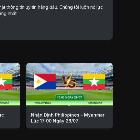
hật thông tin uy tín hàng đầu. Chúng tôi luôn nỗ lực
àng nhất.
úc
Nhận Định Philippines – Myanmar
Lúc 17:00 Ngày 28/07