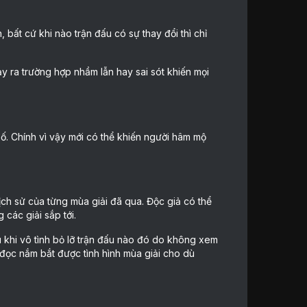
, bất cứ khi nào trận đấu có sự thay đổi thì chỉ
y ra trường hợp nhầm lẫn hay sai sót khiến mọi
ố. Chính vì vậy mới có thể khiến người hâm mộ
lịch sử của từng mùa giải đã qua. Độc giả có thể
các giải sắp tới.
ịu khi vô tình bỏ lỡ trận đấu nào đó do không xem
i đọc nắm bắt được tình hình mùa giải cho dù