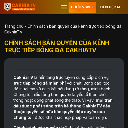
CƯỢC VSBET
LIÊN HỆ KM
Trang chủ
-
Chính sách bản quyền của kênh trực tiếp bóng đá
CakhiaTV
CHÍNH SÁCH BẢN QUYỀN CỦA KÊNH
TRỰC TIẾP BÓNG ĐÁ CAKHIATV
CakhiaTV
là nền tảng trực tuyến cung cấp dịch vụ
trực tiếp bóng đá miễn phí
với chất lượng cao, tốc
độ mượt mà và cam kết nội dung rõ ràng, minh bạch.
Chúng tôi hiểu rằng bản quyền là yếu tố then chốt
trong hoạt động phát sóng thể thao. Vì vậy,
mọi trận
đấu được phát sóng trên hệ thống CakhiaTV đều
thuộc quyền sở hữu bản quyền độc quyền của
chúng tôi
, được khai thác hợp pháp và toàn diện.
Chính sách bản quyền
dưới đây được xây dựng