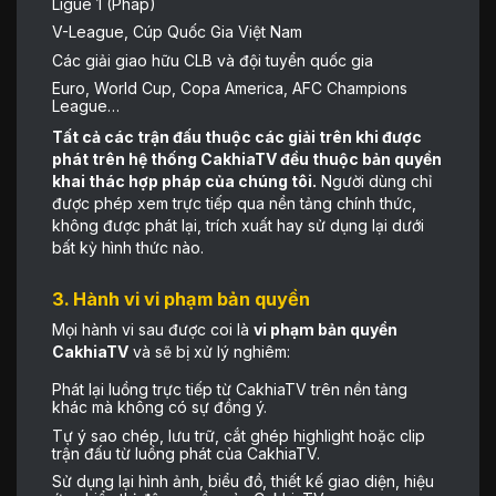
Ligue 1 (Pháp)
V-League, Cúp Quốc Gia Việt Nam
Các giải giao hữu CLB và đội tuyển quốc gia
Euro, World Cup, Copa America, AFC Champions
League…
Tất cả các trận đấu thuộc các giải trên khi được
phát trên hệ thống CakhiaTV đều thuộc bản quyền
khai thác hợp pháp của chúng tôi.
Người dùng chỉ
được phép xem trực tiếp qua nền tảng chính thức,
không được phát lại, trích xuất hay sử dụng lại dưới
bất kỳ hình thức nào.
3. Hành vi vi phạm bản quyề
n
Mọi hành vi sau được coi là
vi phạm bản quyền
CakhiaTV
và sẽ bị xử lý nghiêm:
Phát lại luồng trực tiếp từ CakhiaTV trên nền tảng
khác mà không có sự đồng ý.
Tự ý sao chép, lưu trữ, cắt ghép highlight hoặc clip
trận đấu từ luồng phát của CakhiaTV.
Sử dụng lại hình ảnh, biểu đồ, thiết kế giao diện, hiệu