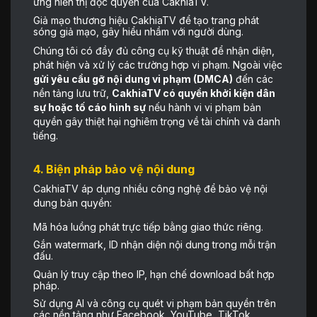
ứng hiển thị độc quyền của CakhiaTV.
Giả mạo thương hiệu CakhiaTV để tạo trang phát
sóng giả mạo, gây hiểu nhầm với người dùng.
Chúng tôi có đầy đủ công cụ kỹ thuật để nhận diện,
phát hiện và xử lý các trường hợp vi phạm. Ngoài việc
gửi yêu cầu gỡ nội dung vi phạm (DMCA)
đến các
nền tảng lưu trữ,
CakhiaTV có quyền khởi kiện dân
sự hoặc tố cáo hình sự
nếu hành vi vi phạm bản
quyền gây thiệt hại nghiêm trọng về tài chính và danh
tiếng.
4. Biện pháp bảo vệ nội dung
CakhiaTV áp dụng nhiều công nghệ để bảo vệ nội
dung bản quyền:
Mã hóa luồng phát trực tiếp bằng giao thức riêng.
Gắn watermark, ID nhận diện nội dung trong mỗi trận
đấu.
Quản lý truy cập theo IP, hạn chế download bất hợp
pháp.
Sử dụng AI và công cụ quét vi phạm bản quyền trên
các nền tảng như Facebook, YouTube, TikTok,