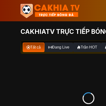
CAKHIATV TRỰC TIẾP BÓNG
Tất cả
Đang Live
Trận HOT