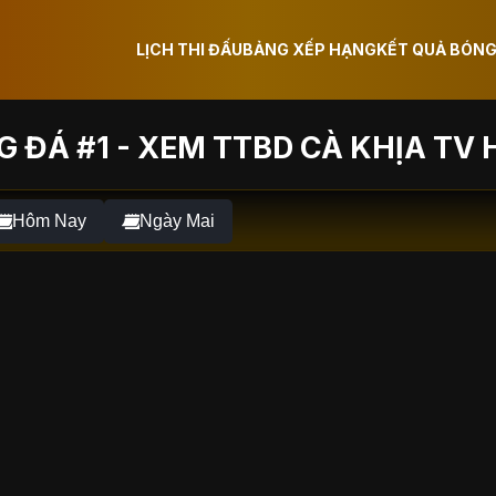
LỊCH THI ĐẤU
BẢNG XẾP HẠNG
KẾT QUẢ BÓNG
 ĐÁ #1 - XEM TTBD CÀ KHỊA TV 
Hôm Nay
Ngày Mai