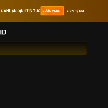
 ĐÁ
NHẬN ĐỊNH
TIN TỨC
CƯỢC VSBET
LIÊN HỆ KM
HD