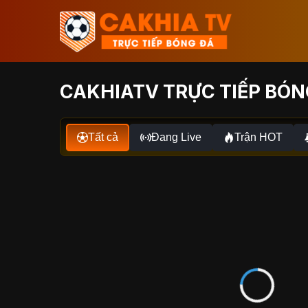
CAKHIATV TRỰC TIẾP BÓNG
Tất cả
Đang Live
Trận HOT