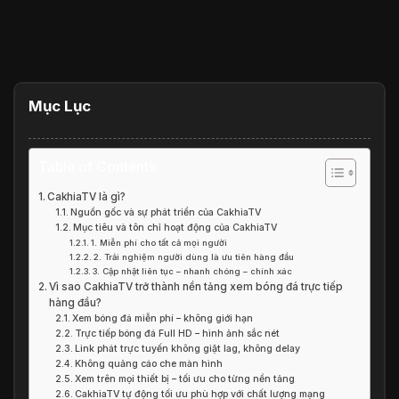
Mục Lục
Table of Contents
CakhiaTV là gì?
Nguồn gốc và sự phát triển của CakhiaTV
Mục tiêu và tôn chỉ hoạt động của CakhiaTV
1. Miễn phí cho tất cả mọi người
2. Trải nghiệm người dùng là ưu tiên hàng đầu
3. Cập nhật liên tục – nhanh chóng – chính xác
Vì sao CakhiaTV trở thành nền tảng xem bóng đá trực tiếp
hàng đầu?
Xem bóng đá miễn phí – không giới hạn
Trực tiếp bóng đá Full HD – hình ảnh sắc nét
Link phát trực tuyến không giật lag, không delay
Không quảng cáo che màn hình
Xem trên mọi thiết bị – tối ưu cho từng nền tảng
CakhiaTV tự động tối ưu phù hợp với chất lượng mạng