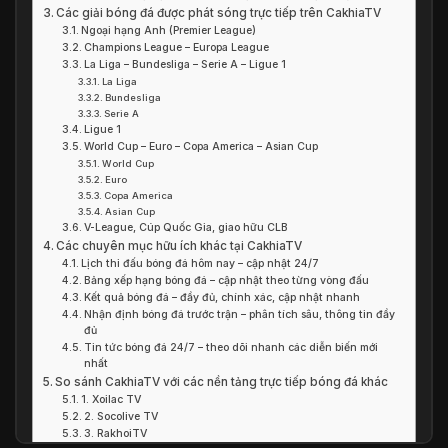
Các giải bóng đá được phát sóng trực tiếp trên CakhiaTV
Ngoại hạng Anh (Premier League)
Champions League – Europa League
La Liga – Bundesliga – Serie A – Ligue 1
La Liga
Bundesliga
Serie A
Ligue 1
World Cup – Euro – Copa America – Asian Cup
World Cup
Euro
Copa America
Asian Cup
V-League, Cúp Quốc Gia, giao hữu CLB
Các chuyên mục hữu ích khác tại CakhiaTV
Lịch thi đấu bóng đá hôm nay – cập nhật 24/7
Bảng xếp hạng bóng đá – cập nhật theo từng vòng đấu
Kết quả bóng đá – đầy đủ, chính xác, cập nhật nhanh
Nhận định bóng đá trước trận – phân tích sâu, thông tin đầy
đủ
Tin tức bóng đá 24/7 – theo dõi nhanh các diễn biến mới
nhất
So sánh CakhiaTV với các nền tảng trực tiếp bóng đá khác
1. Xoilac TV
2. Socolive TV
3. RakhoiTV