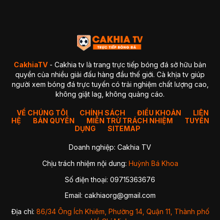
4. GaVangTV
5. ThapCamTV
6. VeboTV
7. Mitom TV
BẢNG SO SÁNH CHI TIẾT
Kết luận so sánh
Giải đáp thắc mắc thường gặp về CakhiaTV (FAQ)
1. CakhiaTV có miễn phí không?
CakhiaTV
- Cakhia tv là trang trực tiếp bóng đá sở hữu bản
2. Có xem được Ngoại Hạng Anh (Premier League) không?
quyền của nhiều giải đấu hàng đầu thế giới. Cà khịa tv giúp
3. CakhiaTV có bị giật lag hay delay không?
người xem bóng đá trực tuyến có trải nghiệm chất lượng cao,
4. Tôi có thể xem CakhiaTV trên Smart TV được không?
không giật lag, không quảng cáo.
✔ Cách 1 — Mở trực tiếp bằng trình duyệt TV
✔ Cách 2 — Chiếu từ điện thoại lên TV (Cast)
5. Xử lý như thế nào khi xem bóng đá CakhiaTV bị giật lag?
VỀ CHÚNG TÔI
CHÍNH SÁCH
ĐIỀU KHOẢN
LIÊN
HỆ
BẢN QUYỀN
1. Chuyển sang Server 2 hoặc 3
MIỄN TRỪ TRÁCH NHIỆM
TUYỂN
2. Kiểm tra lại kết nối mạng
DỤNG
SITEMAP
3. Đóng các ứng dụng chạy nền
4. Chuyển sang trình duyệt khác
Doanh nghiệp: Cakhia TV
5. Giảm độ phân giải video
Kết luận
Chịu trách nhiệm nội dung:
Huỳnh Bá Khoa
Số điện thoại: 09715363676
Nhờ sự ổn định, hình ảnh sắc nét và khả năng cập nhật
nhanh chóng,
CakhiaTV
trở thành địa chỉ quen thuộc của
Email:
cakhiaorg@gmail.com
hàng triệu người hâm mộ bóng đá mỗi ngày. Dù bạn theo dõi
Ngoại Hạng Anh, Champions League, La Liga hay các giải
Địa chỉ:
86/34 Ông Ích Khiêm, Phường 14, Quận 11, Thành phố
đấu của đội tuyển quốc gia, CakhiaTV luôn mang đến link