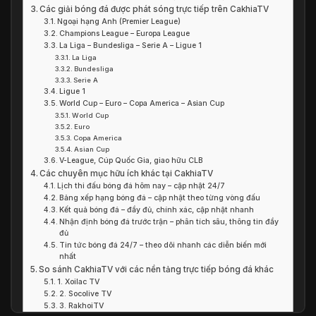
Các giải bóng đá được phát sóng trực tiếp trên CakhiaTV
Ngoại hạng Anh (Premier League)
Champions League – Europa League
La Liga – Bundesliga – Serie A – Ligue 1
La Liga
Bundesliga
Serie A
Ligue 1
World Cup – Euro – Copa America – Asian Cup
World Cup
Euro
Copa America
Asian Cup
V-League, Cúp Quốc Gia, giao hữu CLB
Các chuyên mục hữu ích khác tại CakhiaTV
Lịch thi đấu bóng đá hôm nay – cập nhật 24/7
Bảng xếp hạng bóng đá – cập nhật theo từng vòng đấu
Kết quả bóng đá – đầy đủ, chính xác, cập nhật nhanh
Nhận định bóng đá trước trận – phân tích sâu, thông tin đầy
đủ
Tin tức bóng đá 24/7 – theo dõi nhanh các diễn biến mới
nhất
So sánh CakhiaTV với các nền tảng trực tiếp bóng đá khác
1. Xoilac TV
2. Socolive TV
3. RakhoiTV