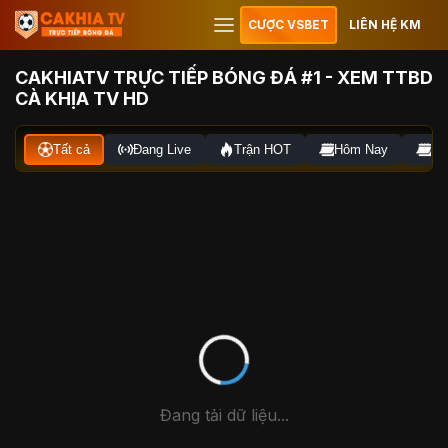
CƯỢC VSBET
LIÊN HỆ KM
CAKHIATV TRỰC TIẾP BÓNG ĐÁ #1 - XEM TTBD
CÀ KHỊA TV HD
Tất cả
Đang Live
Trận HOT
Hôm Nay
Ng
Đang tải dữ liệu...